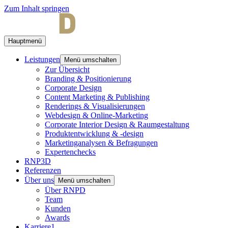
Zum Inhalt springen
Hauptmenü
Leistungen
Menü umschalten
Zur Übersicht
Branding & Positionierung
Corporate Design
Content Marketing & Publishing
Renderings & Visualisierungen
Webdesign & Online-Marketing
Corporate Interior Design & Raumgestaltung
Produktentwicklung & -design
Marketinganalysen & Befragungen
Expertenchecks
RNP3D
Referenzen
Über uns
Menü umschalten
Über RNPD
Team
Kunden
Awards
Karriere
1