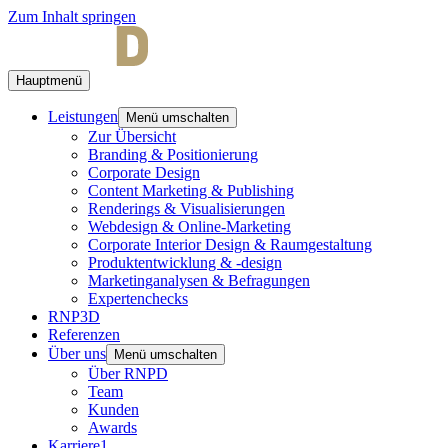
Zum Inhalt springen
Hauptmenü
Leistungen
Menü umschalten
Zur Übersicht
Branding & Positionierung
Corporate Design
Content Marketing & Publishing
Renderings & Visualisierungen
Webdesign & Online-Marketing
Corporate Interior Design & Raumgestaltung
Produktentwicklung & -design
Marketinganalysen & Befragungen
Expertenchecks
RNP3D
Referenzen
Über uns
Menü umschalten
Über RNPD
Team
Kunden
Awards
Karriere
1